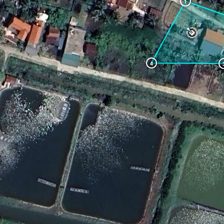
1
🎯
4