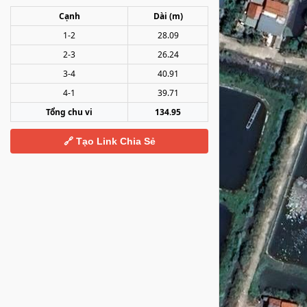
Cạnh
Dài (m)
1-2
28.09
2-3
26.24
3-4
40.91
4-1
39.71
Tổng chu vi
134.95
🔗 Tạo Link Chia Sẻ