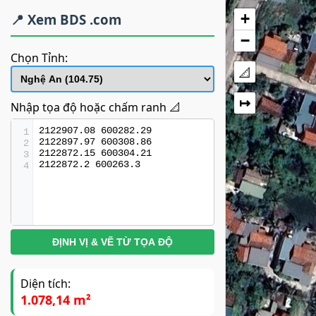
+
📍 Xem BDS .com
−
Chọn Tỉnh:
📐
↦
Nhập tọa độ hoặc chấm ranh 📐
1
2
3
4
ĐỊNH VỊ & VẼ TỪ TỌA ĐỘ
Diện tích:
1.078,14 m²