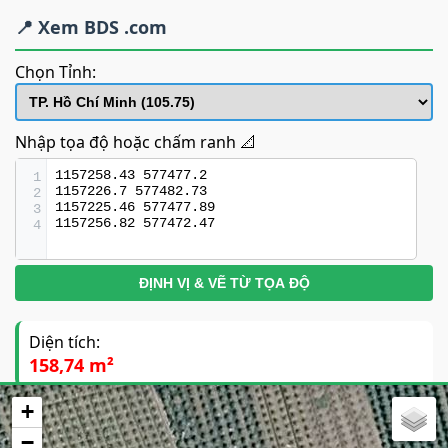
📍 Xem BDS .com
Chọn Tỉnh:
Nhập tọa độ hoặc chấm ranh 📐
1
2
3
4
ĐỊNH VỊ & VẼ TỪ TỌA ĐỘ
Diện tích:
158,74 m²
+
Cạnh
Dài (m)
−
1-2
32.21