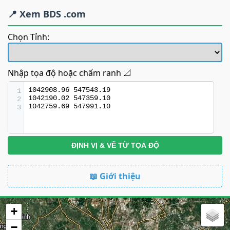
📍 Xem BDS .com
Chọn Tỉnh:
Nhập tọa độ hoặc chấm ranh 📐
1
2
3
ĐỊNH VỊ & VẼ TỪ TỌA ĐỘ
📖 Giới thiệu
+
−