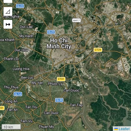
📐
↦
10 km
Leaflet