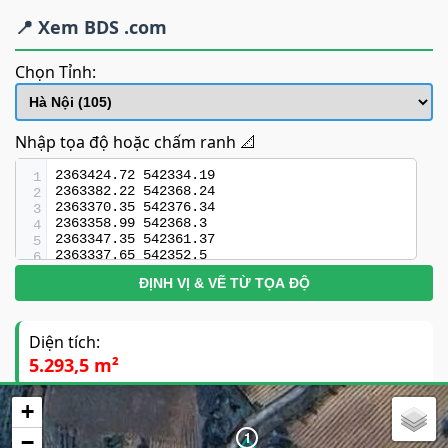
📍 Xem BDS .com
Chọn Tỉnh:
Nhập tọa độ hoặc chấm ranh 📐
1
2
3
4
5
6
7
ĐỊNH VỊ & VẼ TỪ TỌA ĐỘ
8
9
10
11
Diện tích:
12
5.293,5 m²
13
14
15
+
Cạnh
Dài (m)
16
17
1
−
1-2
54.46