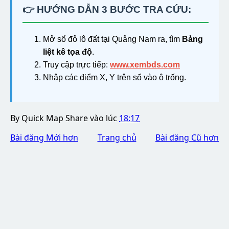
👉 HƯỚNG DẪN 3 BƯỚC TRA CỨU:
Mở sổ đỏ lô đất tại Quảng Nam ra, tìm
Bảng
liệt kê tọa độ
.
Truy cập trực tiếp:
www.xembds.com
Nhập các điểm X, Y trên sổ vào ô trống.
By
Quick Map Share
vào lúc
18:17
Bài đăng Mới hơn
Trang chủ
Bài đăng Cũ hơn