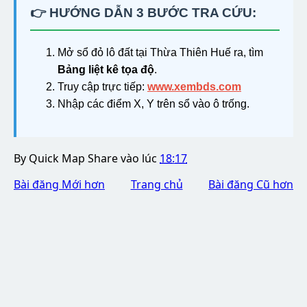
👉 HƯỚNG DẪN 3 BƯỚC TRA CỨU:
Mở sổ đỏ lô đất tại Thừa Thiên Huế ra, tìm
Bảng liệt kê tọa độ
.
Truy cập trực tiếp:
www.xembds.com
Nhập các điểm X, Y trên sổ vào ô trống.
By
Quick Map Share
vào lúc
18:17
Bài đăng Mới hơn
Trang chủ
Bài đăng Cũ hơn